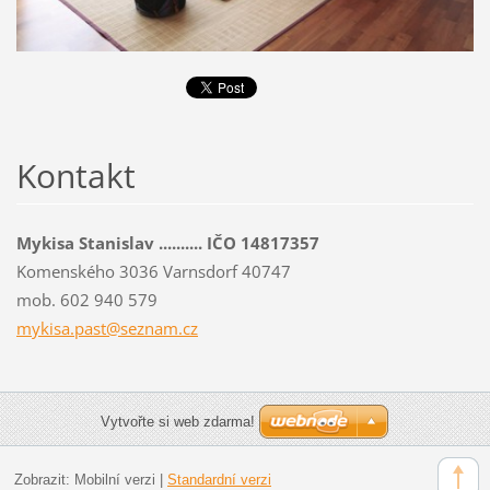
Kontakt
Mykisa Stanislav .......... IČO 14817357
Komenského 3036 Varnsdorf 40747
mob. 602 940 579
mykisa.p
ast@sezn
am.cz
Vytvořte si web zdarma!
Zobrazit:
Mobilní verzi
|
Standardní verzi