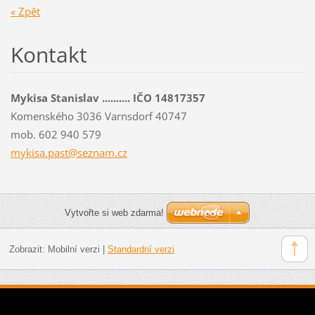
« Zpět
Kontakt
Mykisa Stanislav .......... IČO 14817357
Komenského 3036 Varnsdorf 40747
mob. 602 940 579
mykisa.p
ast@sezn
am.cz
Vytvořte si web zdarma!
Zobrazit:
Mobilní verzi
|
Standardní verzi