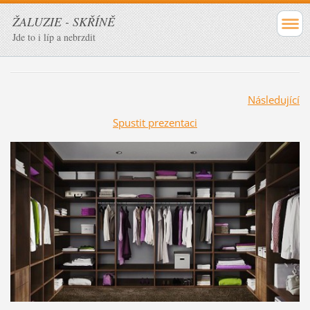
ŽALUZIE - SKŘÍNĚ
Jde to i líp a nebrzdit
Následující
Spustit prezentaci